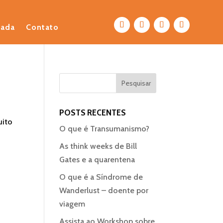
eada
Contato
POSTS RECENTES
uito
O que é Transumanismo?
As think weeks de Bill
Gates e a quarentena
O que é a Síndrome de
Wanderlust – doente por
viagem
Assista ao Workshop sobre