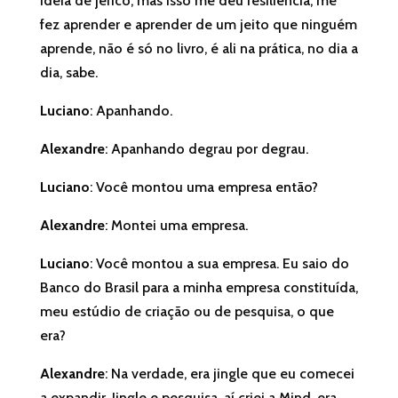
ideia de jerico, mas isso me deu resiliência, me
fez aprender e aprender de um jeito que ninguém
aprende, não é só no livro, é ali na prática, no dia a
dia, sabe.
Luciano
: Apanhando.
Alexandre
: Apanhando degrau por degrau.
Luciano
: Você montou uma empresa então?
Alexandre
: Montei uma empresa.
Luciano
: Você montou a sua empresa. Eu saio do
Banco do Brasil para a minha empresa constituída,
meu estúdio de criação ou de pesquisa, o que
era?
Alexandre
: Na verdade, era jingle que eu comecei
a expandir. Jingle e pesquisa, aí criei a Mind, era