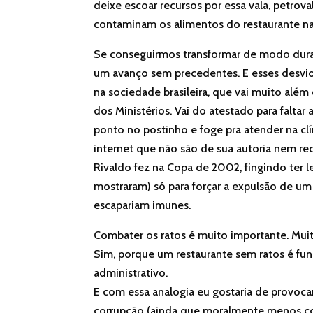
deixe escoar recursos por essa vala, petro
contaminam os alimentos do restaurante na 
Se conseguirmos transformar de modo durado
um avanço sem precedentes. E esses desv
na sociedade brasileira, que vai muito alé
dos Ministérios. Vai do atestado para faltar
ponto no postinho e foge pra atender na clí
internet que não são de sua autoria nem r
Rivaldo fez na Copa de 2002, fingindo ter 
mostraram) só para forçar a expulsão de um 
escapariam imunes.
Combater os ratos é muito importante. Mui
Sim, porque um restaurante sem ratos é fu
administrativo.
E com essa analogia eu gostaria de provocar
corrupção (ainda que moralmente menos co