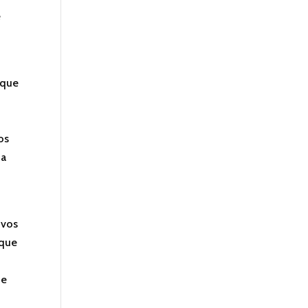
e
 que
os
na
ivos
rque
de