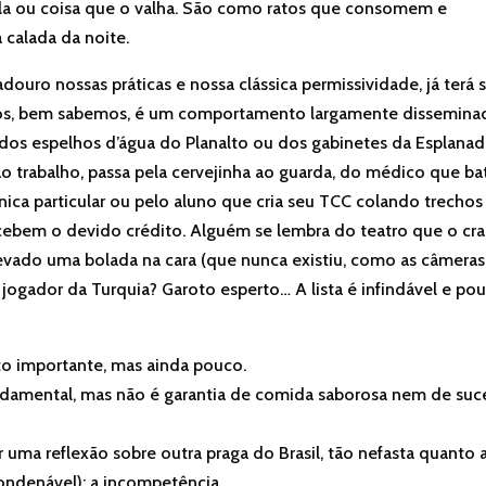
vala ou coisa que o valha. São como ratos que consomem e
calada da noite.
uro nossas práticas e nossa clássica permissividade, já terá 
ios, bem sabemos, é um comportamento largamente dissemina
m dos espelhos d’água do Planalto ou dos gabinetes da Esplana
 ao trabalho, passa pela cervejinha ao guarda, do médico que ba
nica particular ou pelo aluno que cria seu TCC colando trechos
ecebem o devido crédito. Alguém se lembra do teatro que o cr
levado uma bolada na cara (que nunca existiu, como as câmeras
jogador da Turquia? Garoto esperto… A lista é infindável e po
to importante, mas ainda pouco.
ndamental, mas não é garantia de comida saborosa nem de suc
 uma reflexão sobre outra praga do Brasil, tão nefasta quanto 
ndenável): a incompetência.