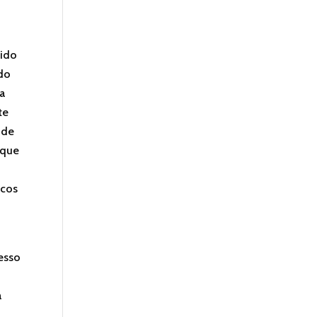
sido
do
da
te
 de
aque
ucos
esso
a