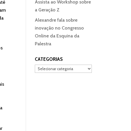
Assista ao Workshop sobre
até
a Geração Z
ram
da
Alexandre fala sobre
inovação no Congresso
Online da Esquina da
Palestra
os
CATEGORIAS
Categorias
ais
ma
ar