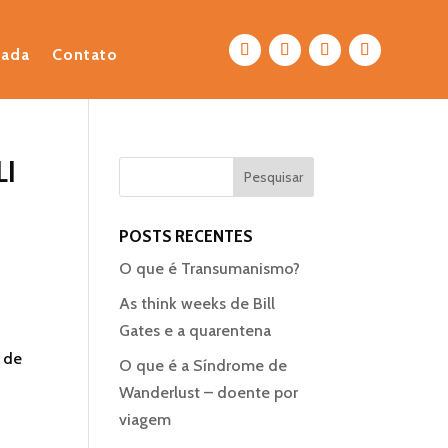
eada
Contato
LI
POSTS RECENTES
O que é Transumanismo?
As think weeks de Bill
Gates e a quarentena
a de
O que é a Síndrome de
Wanderlust – doente por
viagem