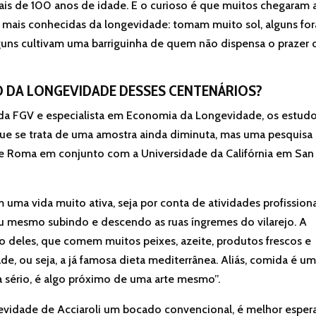
is de 100 anos de idade. E o curioso é que muitos chegaram 
 mais conhecidas da longevidade: tomam muito sol, alguns fo
guns cultivam uma barriguinha de quem não dispensa o prazer 
O DA LONGEVIDADE DESSES CENTENÁRIOS?
r da FGV e especialista em Economia da Longevidade, os estud
ue se trata de uma amostra ainda diminuta, mas uma pesquisa
de Roma em conjunto com a Universidade da Califórnia em San
 uma vida muito ativa, seja por conta de atividades profission
 ou mesmo subindo e descendo as ruas íngremes do vilarejo. A
vo deles, que comem muitos peixes, azeite, produtos frescos e
de, ou seja, a já famosa dieta mediterrânea. Aliás, comida é u
 a sério, é algo próximo de uma arte mesmo”.
gevidade de Acciaroli um bocado convencional, é melhor esper