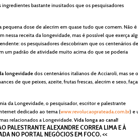
ingredientes bastante inusitados que os pesquisadores
ma pequena dose de alecrim em quase tudo que comem. Não é
rim nessa receita da longevidade, mas é possível que exerça a
preendente: os pesquisadores descobriram que os centenários d
com um padrão de atividade muito acima do que se poderia
da longevidade
dos centenários italianos de Acciaroli, mas se 
hances de que peixes, azeite, frutas frescas, alecrim e sexo, faç
ia da Longevidade, o pesquisador, escritor e palestrante
nternet dedicado ao tema (
www.revolucaoprateada.com.br
) e
emas relacionados a Longevidade.
Vida longa ao canal!
 AO PALESTRANTE ALEXANDRE CORREA LIMA E À
CADA NO
PORTAL NEGÓCIOS EM FOCO
. <<