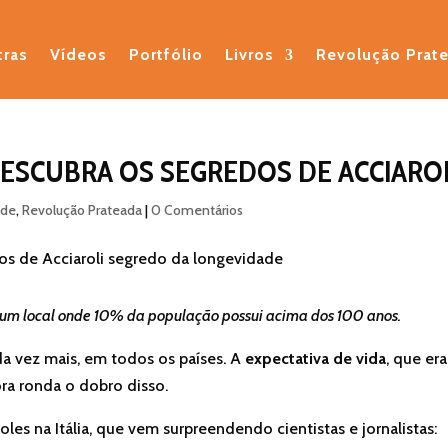
tras
Vídeos
Portfólio
Livros
Revolução Prat
DESCUBRA OS SEGREDOS DE ACCIARO
ade
,
Revolução Prateada
|
0 Comentários
 um local onde 10% da população possui acima dos 100 anos.
a vez mais, em todos os países. A
expectativa de vida
, que er
ra ronda o dobro disso.
oles na Itália, que vem surpreendendo cientistas e jornalistas: